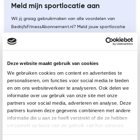
Meld
mijn sportlocatie
aan
Wil jij graag gebruikmaken van alle voordelen van
BedrijfsFitnessAbonnement.nl? Meld jouw sportlocatie
dan aan via onderstaand contactformulier en we
nemen contact met je op.
Naam sportlocatie*
Deze website maakt gebruik van cookies
We gebruiken cookies om content en advertenties te
personaliseren, om functies voor social media te bieden
Plaats sportlocatie*
en om ons websiteverkeer te analyseren. Ook delen we
informatie over uw gebruik van onze site met onze
partners voor social media, adverteren en analyse. Deze
partners kunnen deze gegevens combineren met andere
Straat*
informatie die u aan ze heeft verstrekt of die ze hebben
verzameld op basis van uw gebruik van hun services.
Huisnummer*