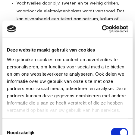
Vochtverlies door bijv. zweten en te weinig drinken,
waardoor de elektrolytenbalans wordt verstoord. Dat
kan bijvoorbeeld een tekort aan natrium, kalium of
magnesium zijn.
Wat kun je doen bij kramp?
Deze website maakt gebruik van cookies
Kramp is het samentrekken van alle spiervezels in de benen,
voeten, handen of op een andere plaats in het lichaam. De
We gebruiken cookies om content en advertenties te
personaliseren, om functies voor social media te bieden
spieren kunnen zeer gespannen aanvoelen en in sommige
en om ons websiteverkeer te analyseren. Ook delen we
gevallen ook veel pijn doen.
informatie over uw gebruik van onze site met onze
De beste remedie tegen kramp is de spier langer maken door
partners voor social media, adverteren en analyse. Deze
partners kunnen deze gegevens combineren met andere
te rekken. Alle spiervezels zitten samengetrokken, door te
informatie die u aan ze heeft verstrekt of die ze hebben
rekken zorgt je ervoor dat alle spiervezels ontspannen. Ook
verzameld op basis van uw gebruik van hun services.
door over de spiervezels te wrijven of knijpen kun je ze helpen
ontspannen, zodat de kramp over gaat.
Toestemmingsselectie
Noodzakelijk
Ga niet rekken door aan een been of voet te trekken. Zo’n