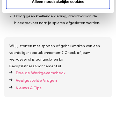
Alleen noodzakelijke cookies
Blijf niet te lang in een houding staan/zitten. Sta op en
beweeg of loop een rondje.
Draag geen knellende kleding, daardoor kan de
bloedtoevoer naar je spieren afgesloten worden.
Wil jij starten met sporten of gebruikmaken van een
voordeliger sportabonnement? Check of jouw
werkgever al is aangesloten bij
BedrijfsFitnessAbonnement.nl!
Doe de Werkgeverscheck
Veelgestelde Vragen
Nieuws & Tips