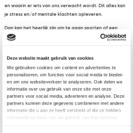
en waarin er iets van ons verwacht wordt. Dit alles kan
je stress en/of mentale klachten opleveren.
Dan kan het heerlijk zijn om te gaan sporten of een
lange wandeling in de buitenlucht te maken, om je
overvolle hoofd leeg te krijgen
Bewegen bij stress en
Deze website maakt gebruik van cookies
mentale klachten
We gebruiken cookies om content en advertenties te
personaliseren, om functies voor social media te bieden
Dat bewegen je kan helpen om stress te verhelpen of zelfs
en om ons websiteverkeer te analyseren. Ook delen we
kan helpen bij angst en depressie is al eerder aangetoond.
informatie over uw gebruik van onze site met onze
partners voor social media, adverteren en analyse. Deze
Maar hoe kan dat? En wat werkt voor jou?
partners kunnen deze gegevens combineren met andere
Ten eerste komen er door beweging allerlei stofjes vrij in ons
informatie die u aan ze heeft verstrekt of die ze hebben
lichaam zoals endorfine die de mentale staat op een
verzameld op basis van uw gebruik van hun services.
positieve manier beïnvloeden. Beweging zorgt ook voor
optimalisatie van onze hersenfunctie. Daarnaast spelen